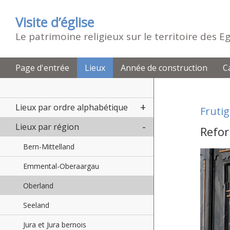
Visite d’église
Le patrimoine religieux sur le territoire des 
Page d'entrée
Lieux
Année de construction
C
Lieux par ordre alphabétique
Fruti
Lieux par région
Refor
Bern-Mittelland
Emmental-Oberaargau
Oberland
Seeland
Jura et Jura bernois