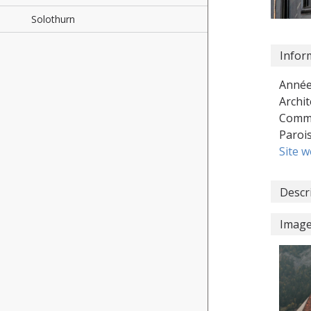
Solothurn
Infor
Année
Archit
Commu
Paroi
Site 
Descr
Imag