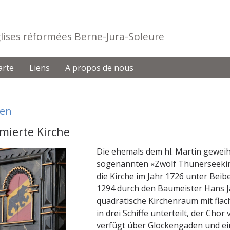
Eglises réformées Berne-Jura-Soleure
arte
Liens
A propos de nous
gen
mierte Kirche
Die ehemals dem hl. Martin geweih
sogenannten «Zwölf Thunerseeki
die Kirche im Jahr 1726 unter Bei
1294 durch den Baumeister Hans J
quadratische Kirchenraum mit flac
in drei Schiffe unterteilt, der Cho
verfügt über Glockengaden und ei