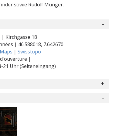
hnder sowie Rudolf Münger.
 | Kirchgasse 18
nnées |
46.588018
,
7.642670
 Maps
|
Swisstopo
d'ouverture |
-21 Uhr (Seiteneingang)