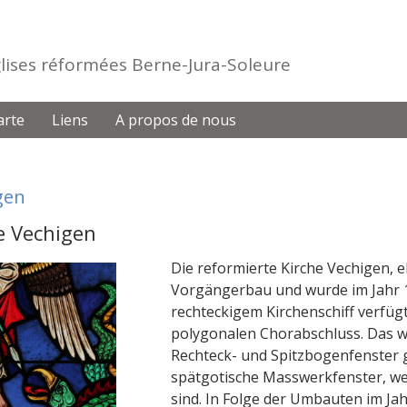
Eglises réformées Berne-Jura-Soleure
arte
Liens
A propos de nous
gen
e Vechigen
Die reformierte Kirche Vechigen, e
Vorgängerbau und wurde im Jahr 1
rechteckigem Kirchenschiff verfüg
polygonalen Chorabschluss. Das w
Rechteck- und Spitzbogenfenster 
spätgotische Masswerkfenster, we
sind. In Folge der Umbauten im Ja