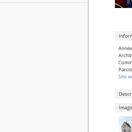
Infor
Année
Archit
Commu
Paroi
Site 
Descr
Imag