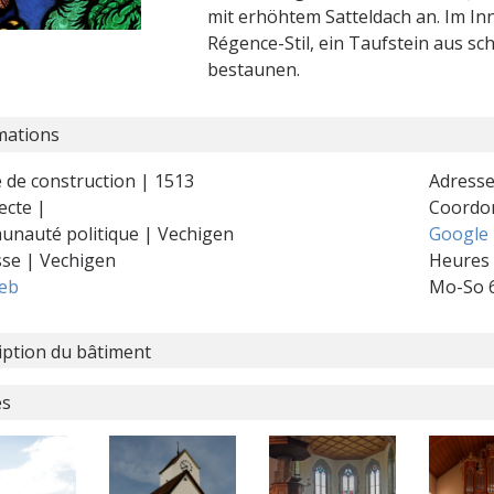
mit erhöhtem Satteldach an. Im In
Régence-Stil, ein Taufstein aus 
bestaunen.
mations
 de construction | 1513
Adresse
ecte |
Coordo
nauté politique | Vechigen
Google
sse | Vechigen
Heures 
web
Mo-So 
iption du bâtiment
es