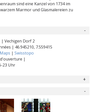
nenraum sind eine Kanzel von 1734 im
schwarzem Marmor und Glasmalereien zu
 | Vechigen Dorf 2
nnées |
46.945210
,
7.559415
 Maps
|
Swisstopo
d'ouverture |
6-23 Uhr