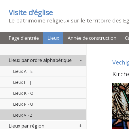
Visite d’église
Le patrimoine religieux sur le territoire des 
Page d'entrée
Lieux
Année de construction
C
Lieux par ordre alphabétique
Vechi
Lieux A - E
Kirch
Lieux F - J
Lieux K - O
Lieux P - U
Lieux V - Z
Lieux par région