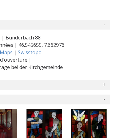
 | Bunderbach 88
nnées |
46.545655
,
7.662976
 Maps
|
Swisstopo
d'ouverture |
rage bei der Kirchgemeinde