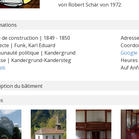
von Robert Schär von 1972.
mations
 de construction | 1849 - 1850
Adresse
ecte | Funk, Karl Eduard
Coordo
nauté politique | Kandergrund
Google
sse | Kandergrund-Kandersteg
Heures 
web
Auf Anf
iption du bâtiment
es