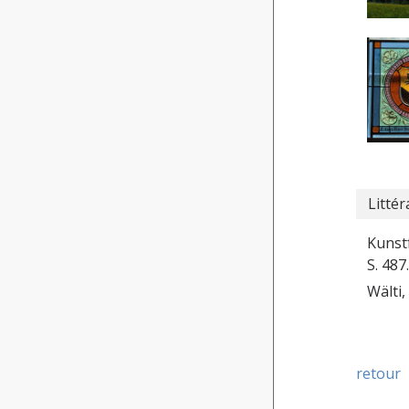
Littér
Kunstf
S. 487.
Wälti,
retour