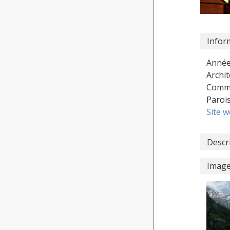
Infor
Année
Archit
Commu
Paroi
Site 
Descr
Imag