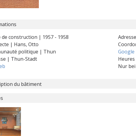
mations
 de construction | 1957 - 1958
Adresse
ecte | Hans, Otto
Coordo
nauté politique | Thun
Google
sse | Thun-Stadt
Heures 
web
Nur bei
iption du bâtiment
es