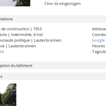
Chor ist eingezogen.
mations
 de construction | 1953
Adresse
ecte | Indermühle, Ernst
Coordo
nauté politique | Lauterbrunnen
Google
sse | Lauterbrunnen
Heures 
web
Tagsüb
iption du bâtiment
es