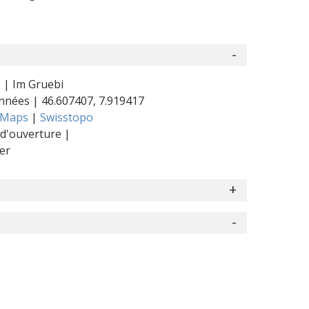
 | Im Gruebi
nnées |
46.607407
,
7.919417
 Maps
|
Swisstopo
d'ouverture |
er