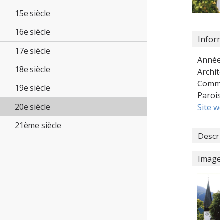
15e siècle
16e siècle
Infor
17e siècle
Année
18e siècle
Archit
Commu
19e siècle
Paroi
20e siècle
Site 
21ème siècle
Descr
Imag