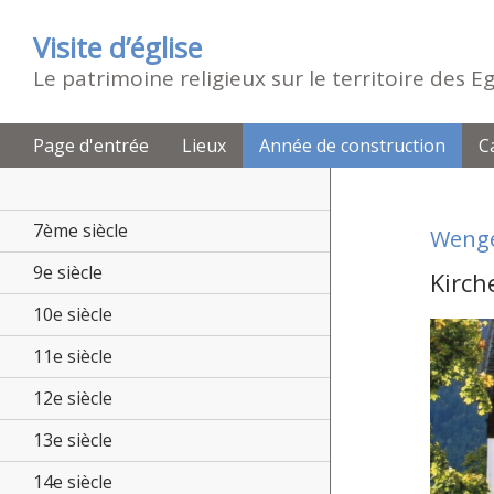
Visite d’église
Le patrimoine religieux sur le territoire des 
Page d'entrée
Lieux
Année de construction
C
7ème siècle
Weng
9e siècle
Kirc
10e siècle
11e siècle
12e siècle
13e siècle
14e siècle