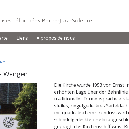
Eglises réformées Berne-Jura-Soleure
arte
Liens
A propos de nous
en
he Wengen
Die Kirche wurde 1953 von Ernst I
erhöhten Lage über der Bahnlinie
traditioneller Formensprache erste
steiles, ziegelgedecktes Satteldac
mit quadratischem Grundriss wird
schindelgedeckten Helm abgeschlos
geprägt, das Kirchenschiff weist 