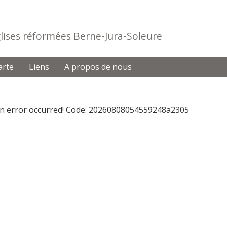
Eglises réformées Berne-Jura-Soleure
arte
Liens
A propos de nous
n error occurred! Code: 20260808054559248a2305