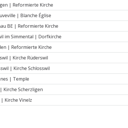
gen |
Reformierte Kirche
uveville |
Blanche Église
au BE |
Reformierte Kirche
il im Simmental |
Dorfkirche
rlen |
Reformierte Kirche
swil |
Kirche Rüderswil
sswil |
Kirche Schlosswil
nes |
Temple
 |
Kirche Scherzligen
z |
Kirche Vinelz