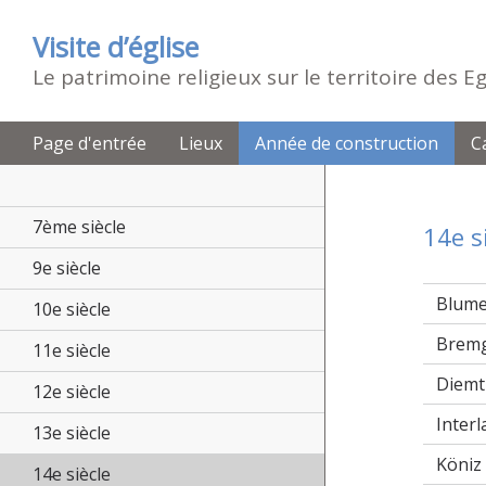
Visite d’église
Le patrimoine religieux sur le territoire des 
Page d'entrée
Lieux
Année de construction
C
7ème siècle
14e s
9e siècle
Blume
10e siècle
Bremg
11e siècle
Diemt
12e siècle
Inter
13e siècle
Köniz
14e siècle