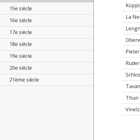
Koppi
15e siècle
La Ne
16e siècle
Lengn
17e siècle
Oberw
18e siècle
Piete
19e siècle
Rüder
20e siècle
Schlo
21ème siècle
Tavan
Thun
Vinel